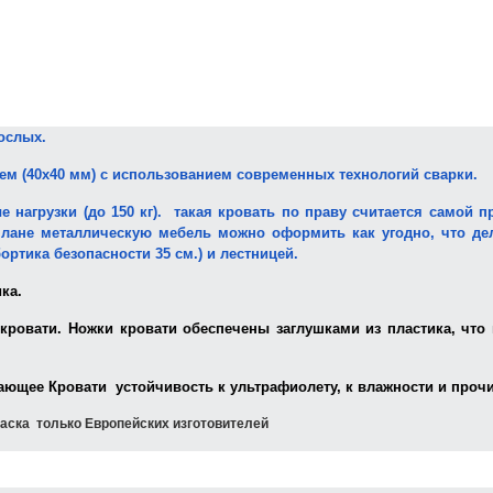
рослых.
ем (40х40 мм) с использованием современных технологий сварки.
нагрузки (до 150 кг).
такая кровать по праву считается самой п
плане металлическую мебель можно оформить как угодно, что дел
ортика безопасности 35 см.) и лестницей.
ка.
ровати. Ножки кровати обеспечены заглушками из пластика, что п
ающее Кровати устойчивость к ультрафиолету, к влажности и проч
раска
только Европейских изготовителей