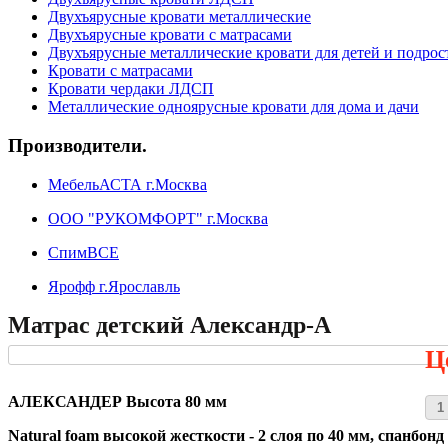
Двухъярусные кровати металлические
Двухъярусные кровати с матрасами
Двухъярусные металлические кровати для детей и подрос
Кровати с матрасами
Кровати чердаки ЛДСП
Металлические одноярусные кровати для дома и дачи
Производители.
МебельАСТА г.Москва
ООО "РУКОМФОРТ" г.Москва
СпимВСЕ
Ярофф г.Ярославль
Матрас детский Александр-А
Ц
АЛЕКСАНДЕР Высота 80 мм
Natural foam высокой жесткости - 2 слоя по 40 мм, спанбон