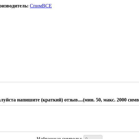
оизводитель:
СпимВСЕ
уйста напишите (краткий) отзыв....(мин. 50, макс. 2000 сим
Набранные символы: