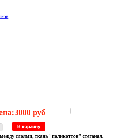
тков
ена:
3000 руб
д между слоями, ткань "поликоттон" стеганая.