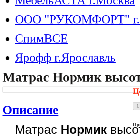
МебельАСТА г.Москва
ООО "РУКОМФОРТ" г.
СпимВСЕ
Ярофф г.Ярославль
Матрас Нормик высот
Ц
Описание
Пр
Матрас
Нормик
высот