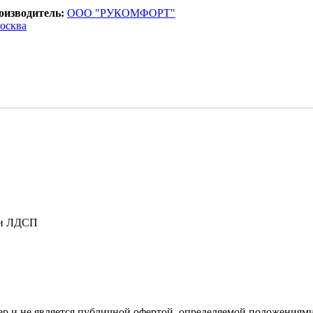
оизводитель:
ООО "РУКОМФОРТ"
осква
ти ЛДСП
 и не является публичной офертой, определяемой положениями 