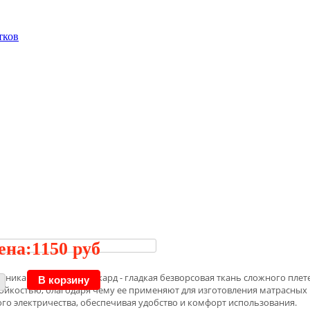
тков
ена:
1150 руб
асника СТАНДАРТ). Жаккард - гладкая безворсовая ткань сложного плете
ойкостью, благодаря чему ее применяют для изготовления матрасных
го электричества, обеспечивая удобство и комфорт использования.