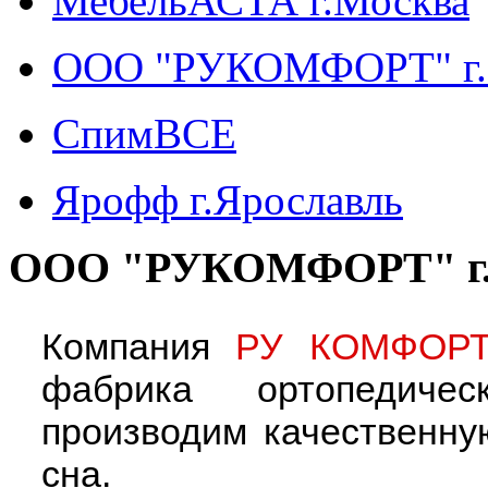
МебельАСТА г.Москва
ООО "РУКОМФОРТ" г.
СпимВСЕ
Ярофф г.Ярославль
ООО "РУКОМФОРТ" г.
Компания
РУ КОМФО
фабрика ортопедиче
производим качественну
сна.